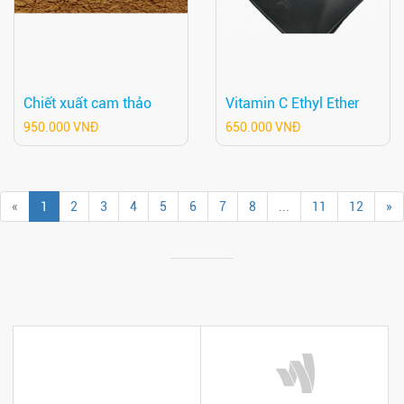
Chiết xuất cam thảo
Vitamin C Ethyl Ether
950.000 VNĐ
650.000 VNĐ
«
1
2
3
4
5
6
7
8
...
11
12
»