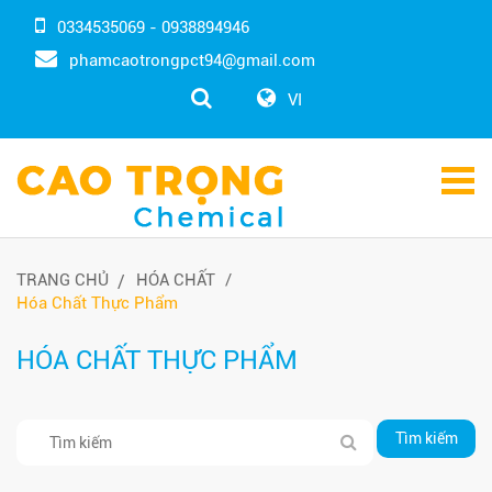
0334535069 - 0938894946
phamcaotrongpct94@gmail.com
VI
TRANG CHỦ
HÓA CHẤT
Hóa Chất Thực Phẩm
HÓA CHẤT THỰC PHẨM
Tìm kiếm