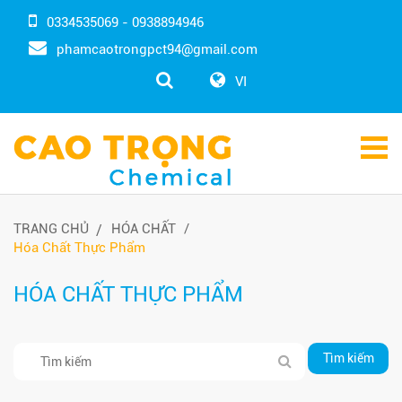
0334535069 - 0938894946
phamcaotrongpct94@gmail.com
VI
TRANG CHỦ
HÓA CHẤT
Hóa Chất Thực Phẩm
HÓA CHẤT THỰC PHẨM
Tìm kiếm