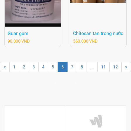
Guar gum
Chitosan tan trong nước
90.000 VNĐ
560.000 VNĐ
«
1
2
3
4
5
6
7
8
...
11
12
»