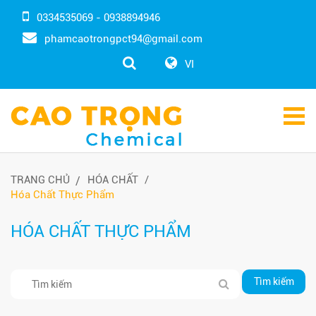
0334535069 - 0938894946
phamcaotrongpct94@gmail.com
VI
TRANG CHỦ
HÓA CHẤT
Hóa Chất Thực Phẩm
HÓA CHẤT THỰC PHẨM
Tìm kiếm