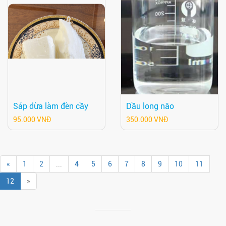
Sáp dừa làm đèn cầy
Dầu long não
95.000 VNĐ
350.000 VNĐ
«
1
2
...
4
5
6
7
8
9
10
11
12
»