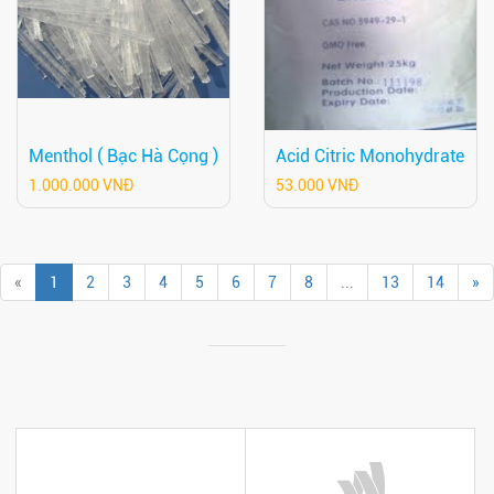
Menthol ( Bạc Hà Cọng )
Acid Citric Monohydrate
1.000.000 VNĐ
53.000 VNĐ
«
1
2
3
4
5
6
7
8
...
13
14
»