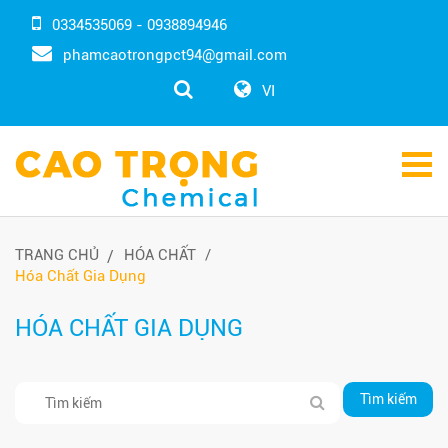
0334535069 - 0938894946
phamcaotrongpct94@gmail.com
VI
TRANG CHỦ
HÓA CHẤT
Hóa Chất Gia Dụng
HÓA CHẤT GIA DỤNG
Tìm kiếm