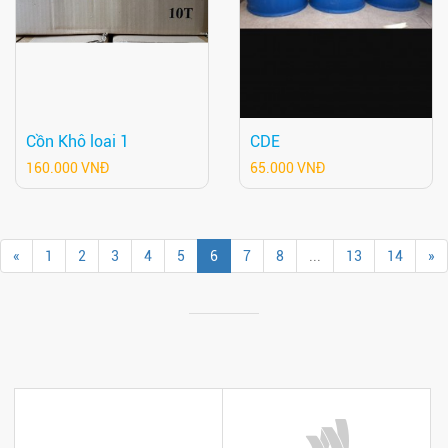
Cồn Khô loai 1
CDE
160.000 VNĐ
65.000 VNĐ
«
1
2
3
4
5
6
7
8
...
13
14
»