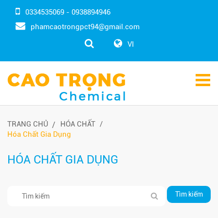
0334535069 - 0938894946
phamcaotrongpct94@gmail.com
VI
TRANG CHỦ
HÓA CHẤT
Hóa Chất Gia Dụng
HÓA CHẤT GIA DỤNG
Tìm kiếm