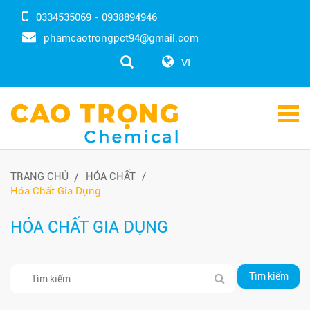
0334535069 - 0938894946
phamcaotrongpct94@gmail.com
VI
TRANG CHỦ
HÓA CHẤT
Hóa Chất Gia Dụng
HÓA CHẤT GIA DỤNG
Tìm kiếm