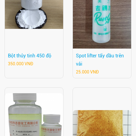
Bột thủy tinh 450 độ
Spot lifter tẩy dầu trên
vải
350.000 VNĐ
25.000 VNĐ