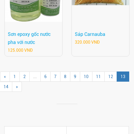
Sơn epoxy gốc nước
Sáp Carnauba
pha với nước
320.000 VNĐ
125.000 VNĐ
«
1
2
...
6
7
8
9
10
11
12
13
14
»