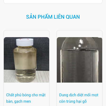
SẢN PHẨM LIÊN QUAN
Chất phủ bóng cho mặt
Dung dịch diệt mối mọt
bàn, gạch men
côn trùng hại gỗ