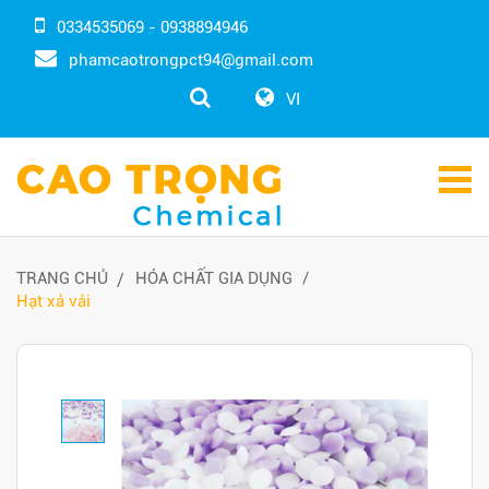
0334535069 - 0938894946
phamcaotrongpct94@gmail.com
VI
TRANG CHỦ
HÓA CHẤT GIA DỤNG
Hạt xả vải