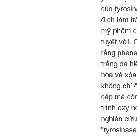
của tyrosi
đích làm tr
mỹ phẩm có
tuyệt vời.
C
rằng phenet
trắng da h
hóa và xóa
không chỉ 
cấp mà còn
trình oxy 
nghiên cứu 
"tyrosinas