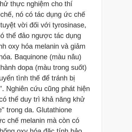
thử thực nghiệm cho thí
chế, nó có tác dụng ức chế
tuyệt vời đối với tyrosinase,
có thể đảo ngược tác dụng
ình oxy hóa melanin và giảm
hóa. Baquinone (màu nâu)
hành dopa (màu trong suốt)
yển tình thế để tránh bị
". Nghiên cứu cũng phát hiện
có thể duy trì khả năng khử
e" trong da. Glutathione
ức chế melanin mà còn có
hống oxy hóa đặc tính bảo