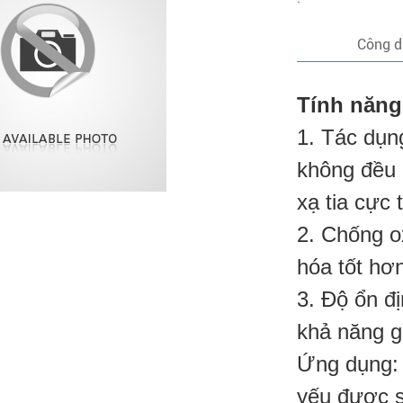
Công 
Tính năng
1.
Tác dụng
không đều
xạ tia cực 
2. Chống o
hóa tốt hơ
3. Độ ổn đị
khả năng g
Ứng dụng:
yếu được s