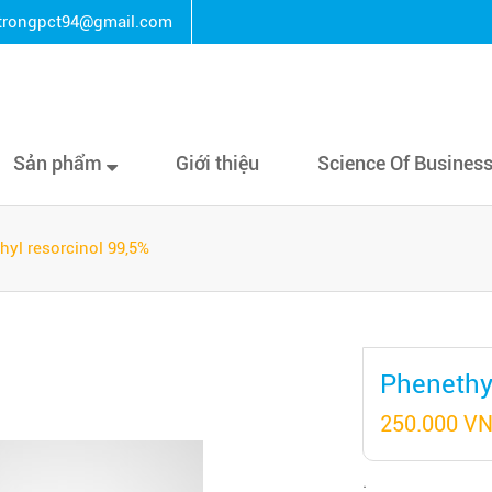
rongpct94@gmail.com
Sản phẩm
Giới thiệu
Science Of Busines
hyl resorcinol 99,5%
Phenethyl
250.000 V
: