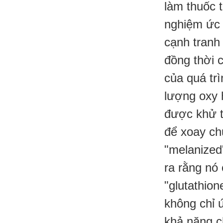
làm thuốc 
nghiệm ức 
cạnh tranh 
đồng thời 
của quá tr
lượng oxy 
được khử t
để xoay chu
"melanized
ra rằng nó 
"glutathion
không chỉ 
khả năng c