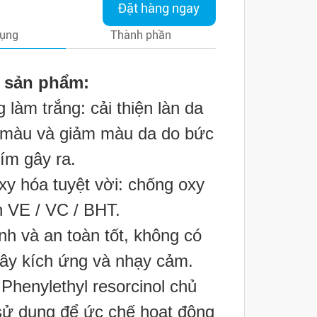
Đặt hàng ngay
dụng
Thành phần
 sản phẩm:
 làm trắng: cải thiện làn da
 màu và giảm màu da do bức
tím gây ra.
xy hóa tuyệt vời: chống oxy
n VE / VC / BHT.
nh và an toàn tốt, không có
ây kích ứng và nhạy cảm.
Phenylethyl resorcinol chủ
ử dụng để ức chế hoạt động