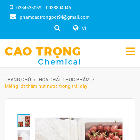
0334535069 - 0938894946
phamcaotrongpct94@gmail.com
VI
TRANG CHỦ
HÓA CHẤT THỰC PHẨM
Miếng lót thấm hút nước trong trái cây