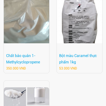
Chất bảo quản 1-
Bột màu Caramel thực
Methylcyclopropene
phẩm 1kg
350.000 VNĐ
53.000 VNĐ