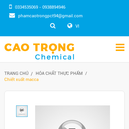
0334535069 - 0938894946
phamcaotrongpct94@gmail.com
VI
TRANG CHỦ
HÓA CHẤT THỰC PHẨM
Chiết xuất macca