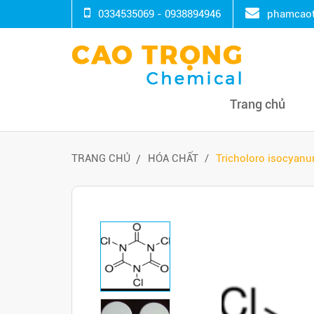
0334535069 - 0938894946
phamcaot
Trang chủ
TRANG CHỦ
HÓA CHẤT
Tricholoro isocyanu