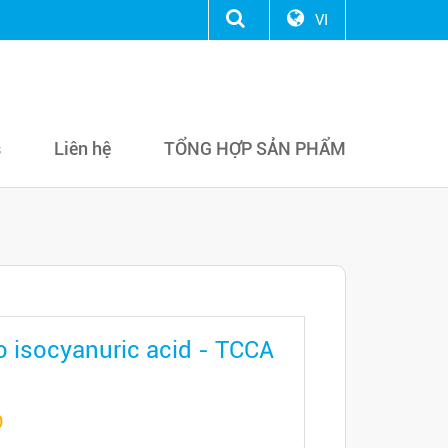
VI
s
Liên hệ
TỔNG HỢP SẢN PHẨM
o isocyanuric acid - TCCA
Đ