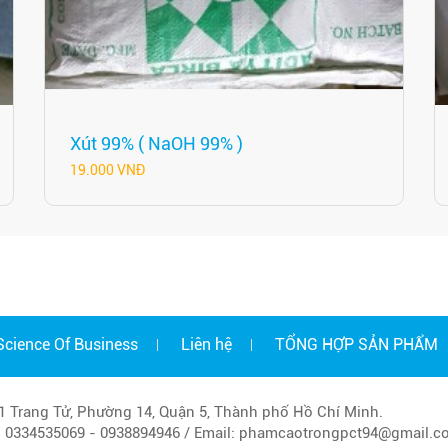
Xút 99% ( NaOH 99% )
19.000 VNĐ
Science Of Business
Liên hệ
TỔNG HỢP SẢN PHẨM
01 Trang Tử, Phường 14, Quận 5, Thành phố Hồ Chí Minh.
i: 0334535069 - 0938894946 / Email: phamcaotrongpct94@gmail.