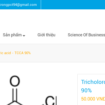
rongpct94@gmail.com
Sản phẩm
Giới thiệu
Science Of Busines
ric acid - TCCA 90%
Tricholor
90%
50.000 VN