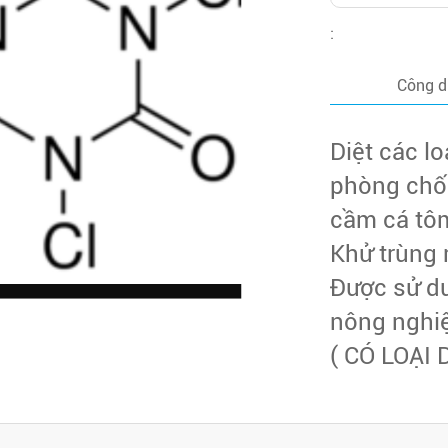
:
Công 
Diệt các lo
phòng chốn
cầm cá tô
Khử trùng 
Được sử du
nông nghi
( CÓ LOẠI 