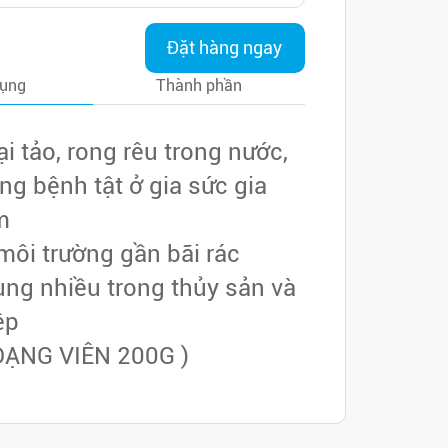
Đặt hàng ngay
dụng
Thành phần
ại tảo, rong rêu trong nước,
g bệnh tật ở gia sức gia
m
môi trường gần bãi rác
ng nhiều trong thủy sản và
ệp
DẠNG VIÊN 200G )