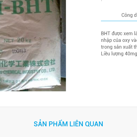
Công 
BHT được xem là
nhập của oxy và
trong sản xuất t
Liều lượng 40m
SẢN PHẨM LIÊN QUAN