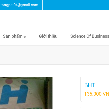
rongpct94@gmail.com
Sản phẩm
Giới thiệu
Science Of Busines
BHT
135.000 V
: