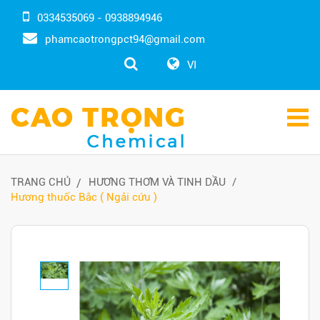
0334535069 - 0938894946
phamcaotrongpct94@gmail.com
VI
TRANG CHỦ
HƯƠNG THƠM VÀ TINH DẦU
Hương thuốc Bắc ( Ngải cứu )