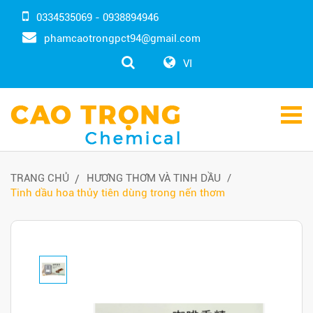
0334535069 - 0938894946
phamcaotrongpct94@gmail.com
VI
TRANG CHỦ
HƯƠNG THƠM VÀ TINH DẦU
Tinh dầu hoa thủy tiên dùng trong nến thơm