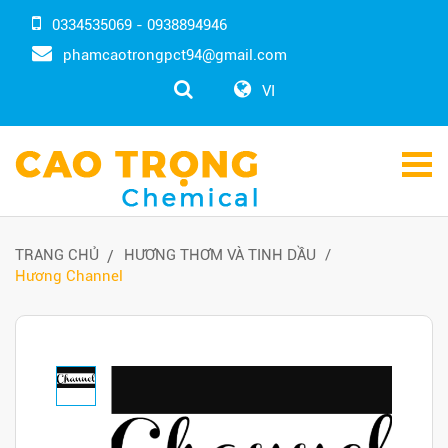
0334535069 - 0938894946
phamcaotrongpct94@gmail.com
VI
TRANG CHỦ
HƯƠNG THƠM VÀ TINH DẦU
Hương Channel