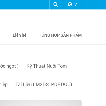
VI
s
Liên hệ
TỔNG HỢP SẢN PHẨM
ớc ngọt )
Kỹ Thuật Nuôi Tôm
hiệp
Tài Liệu ( MSDS .PDF.DOC)