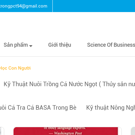
rongpct94@gmail.com
Sản phẩm
Giới thiệu
Science Of Busines
Học Con Người
Kỹ Thuật Nuôi Trồng Cá Nước Ngọt ( Thủy sản nư
uôi Cá Tra Cá BASA Trong Bè
Kỹ thuật Nông Ng