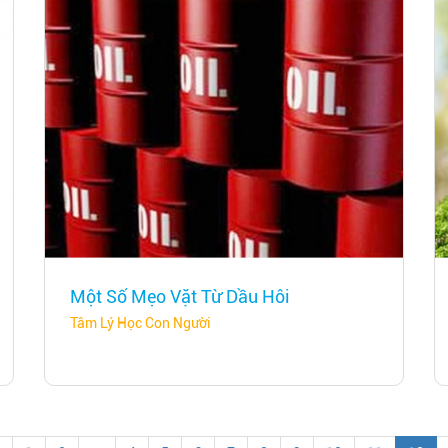
Một Số Mẹo Vặt Từ Dầu Hôi
Tâm Lý Học Con Người