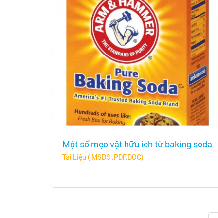
Một số mẹo vặt hữu ích từ baking soda
Tài Liệu ( MSDS .PDF.DOC)