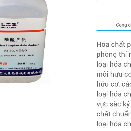
:
Công 
Hóa chất p
phòng thí
loại hóa c
môi hữu cơ
hữu cơ, các
loại hóa c
vực sắc ký
chất chuẩn
loại hóa c