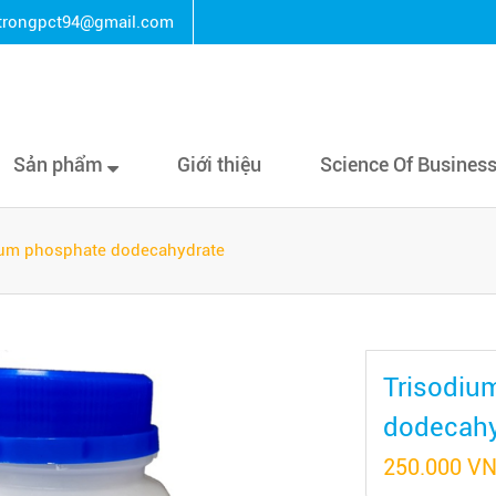
rongpct94@gmail.com
Sản phẩm
Giới thiệu
Science Of Busines
ium phosphate dodecahydrate
Trisodiu
dodecahy
250.000 V