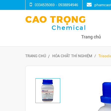
0334535069 - 0938894946
phamcaot
Trang chủ
TRANG CHỦ
HÓA CHẤT THÍ NGHIỆM
Trisod