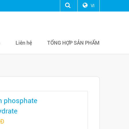
VI
s
Liên hệ
TỔNG HỢP SẢN PHẨM
m phosphate
drate
NĐ