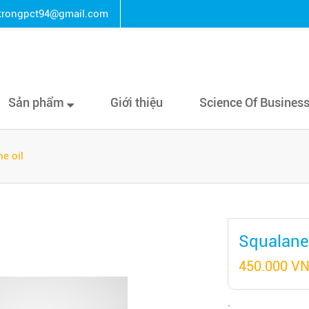
rongpct94@gmail.com
Sản phẩm
Giới thiệu
Science Of Busines
e oil
Squalane 
450.000 V
: