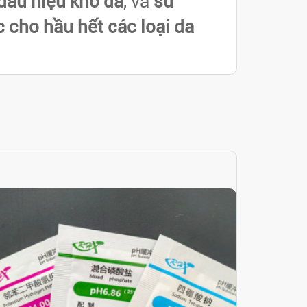
dấu hiệu khô da
, và
sử
 cho hầu hết các loại da