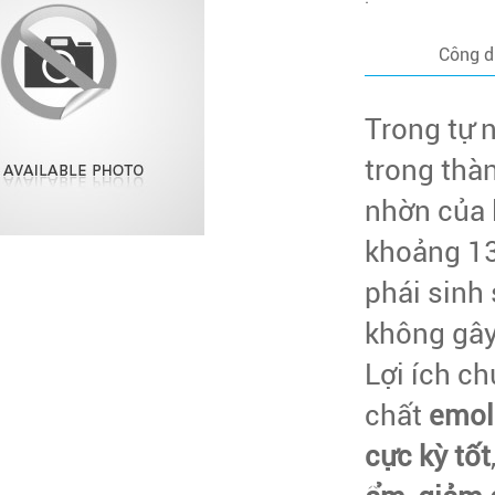
Công 
Trong tự 
trong thà
nhờn của 
khoảng 13
phái sinh
không gây 
Lợi ích c
chất
emol
cực kỳ tốt