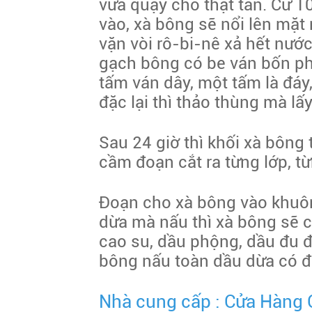
vừa quậy cho thật tan. Cứ 1
vào, xà bông sẽ nổi lên mặt 
vặn vòi rô-bi-nê xả hết nướ
gạch bông có be ván bốn ph
tấm ván dây, một tấm là đáy,
đặc lại thì thảo thùng mà lấy
Sau 24 giờ thì khối xà bông 
cầm đoạn cắt ra từng lớp, t
Đoạn cho xà bông vào khuôn
dừa mà nấu thì xà bông sẽ 
cao su, dầu phộng, dầu đu đ
bông nấu toàn dầu dừa có đặ
Nhà cung cấp : Cửa Hàng 