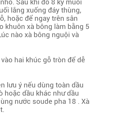
 nhỏ. Sau khi đổ 8 ký muối
muối lắng xuống đáy thùng,
ỗ, hoặc để ngay trên sân
ào khuôn xà bông làm bằng 5
. Lúc nào xà bông nguội và
 vào hai khúc gỗ tròn để dễ
n lưu ý nếu dùng toàn dầu
bò hoặc dầu khác như dầu
 dùng nước soude pha 18 . Xà
t.