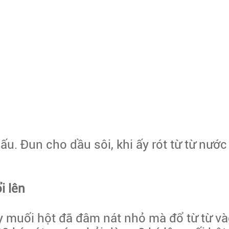
. Đun cho dầu sôi, khi ấy rót từ từ nước 
i lên
lấy muối hột đã đâm nát nhỏ mà đổ từ từ v