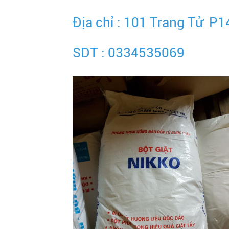
Địa chỉ : 101 Trang Tử P1
SDT : 0334535069