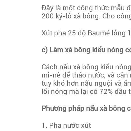
Đây là một công thức mẫu đ
200 ký-lô xà bông. Cho công
Xút pha 25 độ Baumé lỏng 1
c) Làm xà bông kiểu nóng c
Cách nấu xà bông kiểu nóng t
mi-nê để tháo nước, và cân
tuy khó hơn nấu nguội và ấm
lối nóng mà lại có 72% dầu th
Phương pháp nấu xà bông ch
1. Pha nước xút