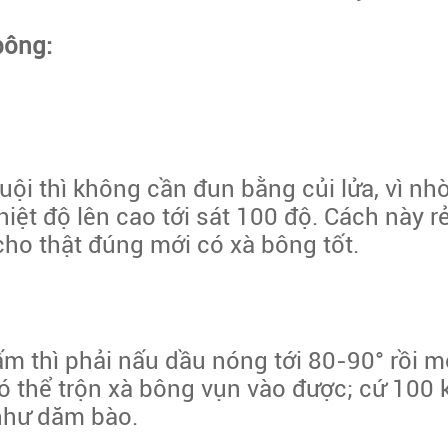
bông:
ội thì không cần đun bằng củi lửa, vì n
iệt độ lên cao tới sát 100 độ. Cách này r
cho thật đúng mới có xà bông tốt.
ấm thì phải nấu dầu nóng tới 80-90° rồi m
có thể trộn xà bông vụn vào được; cứ 100 k
 như dăm bào.