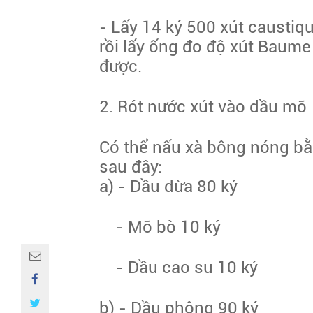
- Lấy 14 ký 500
xút
caustique
rồi lấy ống đo độ xút Baume
được.
2. Rót nước xút vào dầu mỡ
Có thể nấu xà bông nóng bằn
sau đây:
a)
- Dầu dừa
80 ký
- Mỡ bò
10 ký
- Dầu cao su
10 ký
b) - Dầu phộng
90 ký