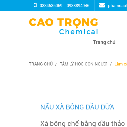
0334535069 - 0938894946
phamcaot
Trang chủ
TRANG CHỦ
TÂM LÝ HỌC CON NGƯỜI
Làm x
NẤU XÀ BÔNG DẦU DỪA
Xà bông chế bằng dầu thảo m