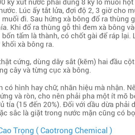
00 ký xút nước phải dùng 8 ký lô muối hột
nước. Lúc ấy tắt lửa, đợi độ 2, 3 giờ cho 
c muối đi. Sau hứng xà bông đổ ra thùng g
ía. Khi đổ ra thùng gỗ thì đem xà bông v
 bốn tấm là thành, có chốt gài để ráp lại
 khối xà bông ra.
thật cứng, dùng dây sắt (kẽm) hai đầu cột
ừng cây và từng cục xà bông.
 có hình hay chữ, nhãn hiệu mà nhận. Nê
cứng và ròn, cho nên phải pha một ít mỡ 
ủ tía (15 đến 20%). Đối với dầu dừa phải
c sắc là giặt trong nước mặn cũng có bọ
Cao Trọng ( Caotrong Chemical )