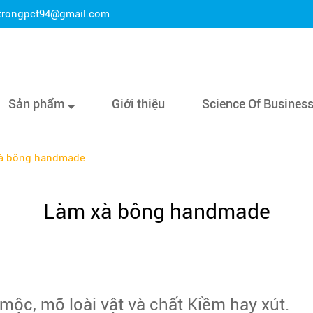
rongpct94@gmail.com
Sản phẩm
Giới thiệu
Science Of Busines
à bông handmade
Làm xà bông handmade
ộc, mỡ loài vật và chất Kiềm hay xút.