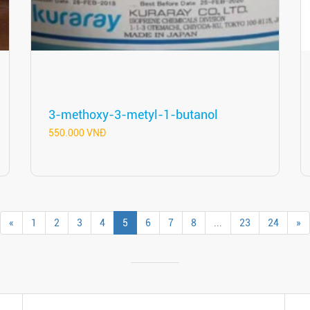
3-methoxy-3-metyl-1-butanol
550.000 VNĐ
«
1
2
3
4
5
6
7
8
...
23
24
»