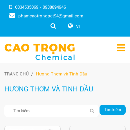
0334535069 - 0938894946
phamcaotrongpct94@gmail.com
VI
TRANG CHỦ
Hương Thơm và Tinh Dầu
HƯƠNG THƠM VÀ TINH DẦU
Tìm kiếm