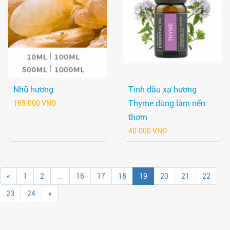
Nhũ hương
Tinh dầu xạ hương
Thyme dùng làm nến
165.000 VNĐ
thơm
40.000 VNĐ
«
1
2
...
16
17
18
19
20
21
22
23
24
»