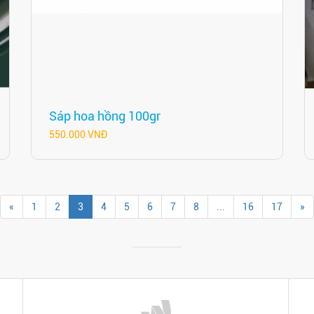
Sáp hoa hồng 100gr
550.000 VNĐ
«
1
2
3
4
5
6
7
8
...
16
17
»