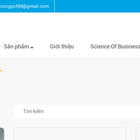
rongpct94@gmail.com
Sản phẩm
Giới thiệu
Science Of Busines
ệm